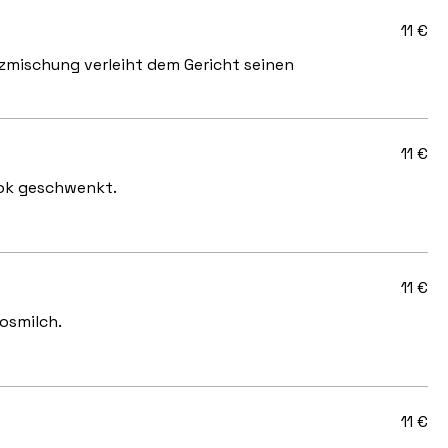
11 €
zmischung verleiht dem Gericht seinen
11 €
Wok geschwenkt.
11 €
osmilch.
11 €