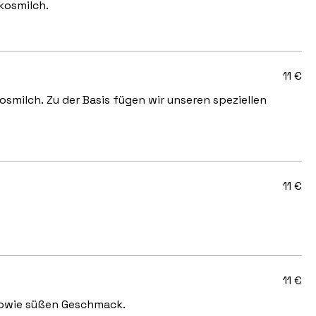
kosmilch.
11 €
smilch. Zu der Basis fügen wir unseren speziellen
11 €
11 €
 sowie süßen Geschmack.