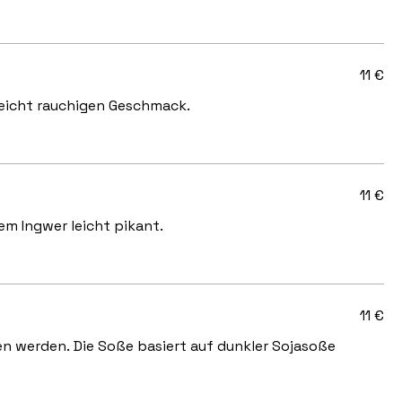
11 €
ße und verleiht ihr einen kräftigen, leicht rauchigen Geschmack.
11 €
em Ingwer leicht pikant.
11 €
en werden. Die Soße basiert auf dunkler Sojasoße